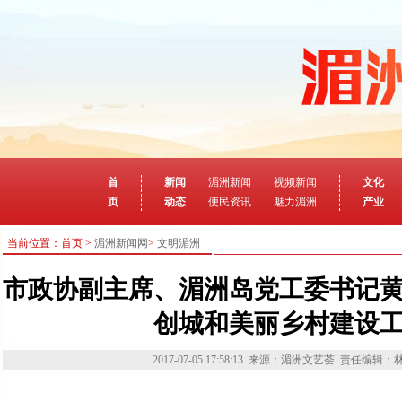
首
新闻
湄洲新闻
视频新闻
文化
页
动态
便民资讯
魅力湄洲
产业
当前位置：首页 >
湄洲新闻网
>
文明湄洲
市政协副主席、湄洲岛党工委书记
创城和美丽乡村建设
2017-07-05 17:58:13
来源：湄洲文艺荟
责任编辑：