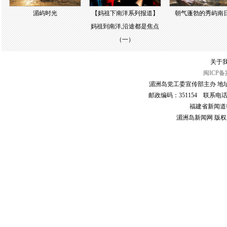
湄屿时光
【妈祖下南洋系列报道】
朝气蓬勃的秀屿南
妈祖到南洋,沿途都是焦点
（一）
关于我
闽ICP备案
湄洲岛党工委宣传部主办 地
邮政编码：351154 联系电话：059
福建省新闻道德委
湄洲岛新闻网 版权