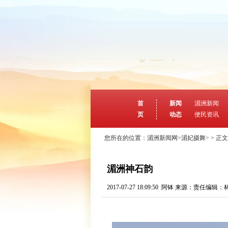
首
新闻
湄洲新闻
页
动态
便民资讯
您所在的位置：
湄洲新闻网
>
湄妃摄舞
> > 正文
湄洲神石韵
2017-07-27 18:09:50
阿钵
来源：
责任编辑：