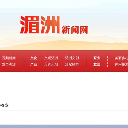
视频新闻
文化
文明湄洲
湄洲文创
宜业
美丽乡
魅力湄洲
产业
丹青天地
湄妃摄舞
宜居
休闲旅
林春盛
我来说两句