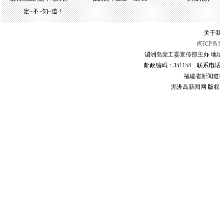
定~不~知~道！
关于我
闽ICP备案
湄洲岛党工委宣传部主办 地
邮政编码：351154 联系电话：059
福建省新闻道德委
湄洲岛新闻网 版权