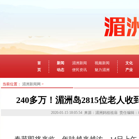
首
新闻
湄洲新闻
视频新闻
文化
页
动态
便民资讯
魅力湄洲
产业
当前位置：
湄洲新闻网
>
240多万！湄洲岛2815位老人
2020-01-15 18:05:54
来源：湄洲妈祖祖庙
责任编辑：