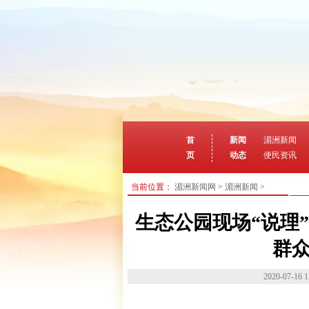
首
新闻
湄洲新闻
页
动态
便民资讯
当前位置：
湄洲新闻网
>
湄洲新闻
>
生态公园现场“说理
群
2020-07-16 1