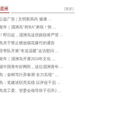
湄洲
[更多]
益广告 | 文明新风尚 健康 ...
龙年｜湄洲岛“村BA”来啦！快 ...
！即日起，湄洲岛这些路段将严管 ...
岛关于禁止燃放烟花爆竹的通告
导带队开展“冬送温暖”走访慰问 ...
龙年｜湄洲岛开展2024年文化 ...
届中国青年好网民，这位湄洲青年 ...
岛：奋楫笃行弄春潮 全力实现“ ...
岛：党建述职亮实绩 以评促干启 ...
岛党工委、管委会领导班子召开2 ...