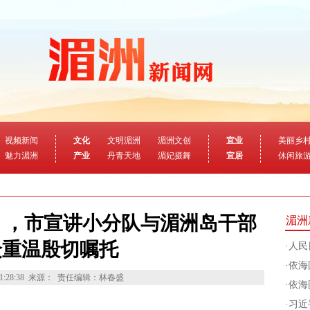
视频新闻
文化
文明湄洲
湄洲文创
宜业
美丽乡
魅力湄洲
产业
丹青天地
湄妃摄舞
宜居
休闲旅
” ，市宣讲小分队与湄洲岛干部
湄洲
众重温殷切嘱托
·
人民
·
依海
1:28:38
来源：
责任编辑：林春盛
·
依海
·
习近