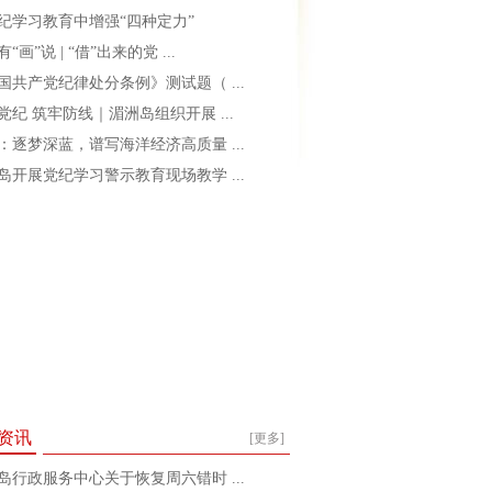
纪学习教育中增强“四种定力”
“画”说 | “借”出来的党 ...
国共产党纪律处分条例》测试题（ ...
党纪 筑牢防线｜湄洲岛组织开展 ...
：逐梦深蓝，谱写海洋经济高质量 ...
岛开展党纪学习警示教育现场教学 ...
资讯
[更多]
岛行政服务中心关于恢复周六错时 ...