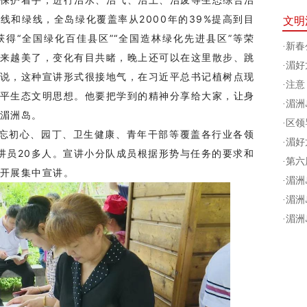
线和绿线，全岛绿化覆盖率从2000年的39%提高到目
文明
获得“全国绿化百佳县区”“全国造林绿化先进县区”等荣
·
新春公
来越美了，变化有目共睹，晚上还可以在这里散步、跳
·
湄好
说，这种宣讲形式很接地气，在习近平总书记植树点现
·
注意
平生态文明思想。他要把学到的精神分享给大家，让身
·
湄洲
湄洲岛。
·
区领
忘初心、园丁、卫生健康、青年干部等覆盖各行业各领
·
湄好
讲员20多人。宣讲小分队成员根据形势与任务的要求和
·
第六
开展集中宣讲。
·
湄洲
·
湄洲
·
湄洲