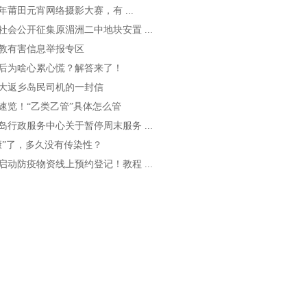
23年莆田元宵网络摄影大赛，有 ...
社会公开征集原湄洲二中地块安置 ...
教有害信息举报专区
后为啥心累心慌？解答来了！
大返乡岛民司机的一封信
速览！“乙类乙管”具体怎么管
岛行政服务中心关于暂停周末服务 ...
康”了，多久没有传染性？
启动防疫物资线上预约登记！教程 ...