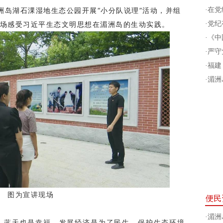
洲岛湖石淉湿地生态公园开展“小分队说理”活动，并组
·
在党
场感受习近平生态文明思想在湄洲岛的生动实践。
·
党纪有
·
《中
·
严守
·
福建
·
湄洲
图为宣讲现场
便民
·
湄洲
，蓝天也是幸福。发展经济是为了民生，保护生态环境