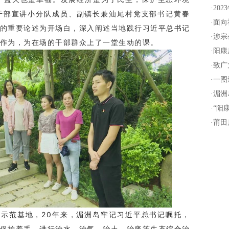
·
20
干部宣讲小分队成员、副镇长兼汕尾村党支部书记黄春
·
面向
的重要论述为开场白，深入阐述当地践行习近平总书记
·
涉宗
作为，为在场的干部群众上了一堂生动的课。
·
阳康
·
致广
·
一图
·
湄洲
·
“阳
·
莆田
示范基地，20年来，湄洲岛牢记习近平总书记嘱托，
保护着手，进行治水、治气、治土、治废等生态综合治