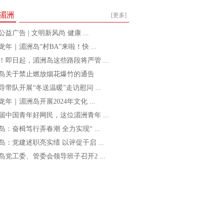
湄洲
[更多]
益广告 | 文明新风尚 健康 ...
龙年｜湄洲岛“村BA”来啦！快 ...
！即日起，湄洲岛这些路段将严管 ...
岛关于禁止燃放烟花爆竹的通告
导带队开展“冬送温暖”走访慰问 ...
龙年｜湄洲岛开展2024年文化 ...
届中国青年好网民，这位湄洲青年 ...
岛：奋楫笃行弄春潮 全力实现“ ...
岛：党建述职亮实绩 以评促干启 ...
岛党工委、管委会领导班子召开2 ...