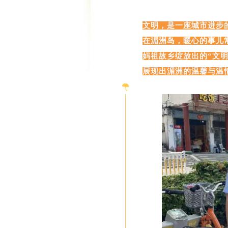
文明，是一座城市进步
在湄洲岛，暖心的事儿
妈祖故乡绽放出的“文明
展现出湄洲的温馨与温