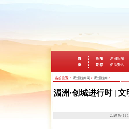
首
新闻
湄洲新闻
页
动态
便民资讯
当前位置：
湄洲新闻网
>
湄洲新闻
>
湄洲·创城进行时 |
2020-09-11 1