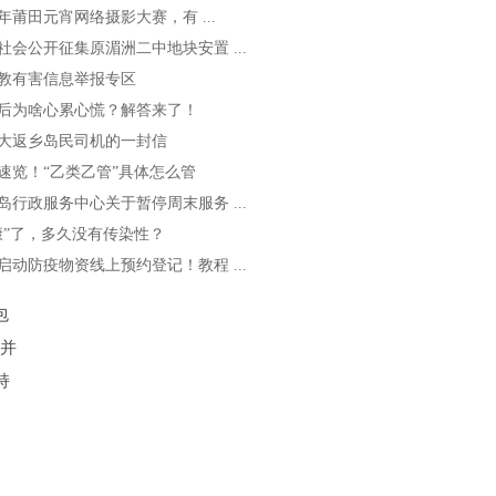
23年莆田元宵网络摄影大赛，有 ...
社会公开征集原湄洲二中地块安置 ...
教有害信息举报专区
后为啥心累心慌？解答来了！
大返乡岛民司机的一封信
速览！“乙类乙管”具体怎么管
岛行政服务中心关于暂停周末服务 ...
康”了，多久没有传染性？
启动防疫物资线上预约登记！教程 ...
包
并
持