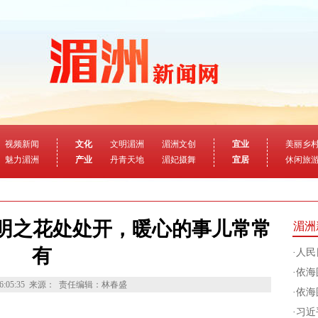
视频新闻
文化
文明湄洲
湄洲文创
宜业
美丽乡
魅力湄洲
产业
丹青天地
湄妃摄舞
宜居
休闲旅
 文明之花处处开，暖心的事儿常常
湄洲
有
·
人民
·
依海
6:05:35
来源：
责任编辑：林春盛
·
依海
·
习近