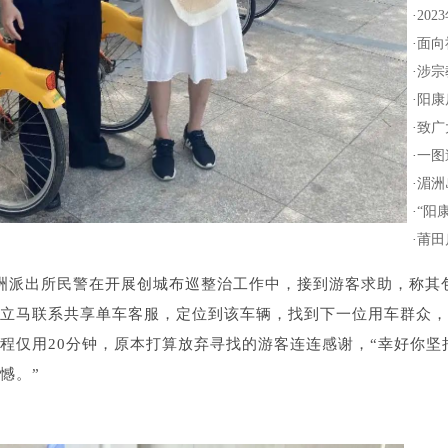
·
20
·
面向
·
涉宗
·
阳康
·
致广
·
一图
·
湄洲
·
“阳
·
莆田
湄洲派出所民警在开展创城布巡整治工作中，接到游客求助，称其
立马联系共享单车客服，定位到该车辆，找到下一位用车群众，
程仅用20分钟，原本打算放弃寻找的游客连连感谢，“幸好你坚
憾。”