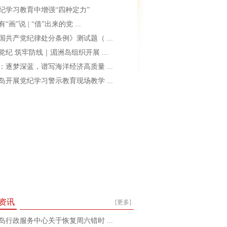
纪学习教育中增强“四种定力”
“画”说 | “借”出来的党 ...
国共产党纪律处分条例》测试题（ ...
党纪 筑牢防线｜湄洲岛组织开展 ...
：逐梦深蓝，谱写海洋经济高质量 ...
岛开展党纪学习警示教育现场教学 ...
资讯
[更多]
岛行政服务中心关于恢复周六错时 ...