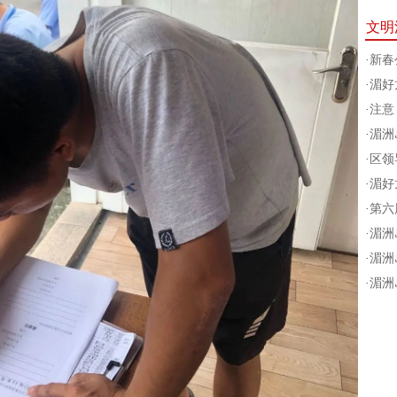
文明
·
新春公
·
湄好
·
注意
·
湄洲
·
区领
·
湄好
·
第六
·
湄洲
·
湄洲
·
湄洲