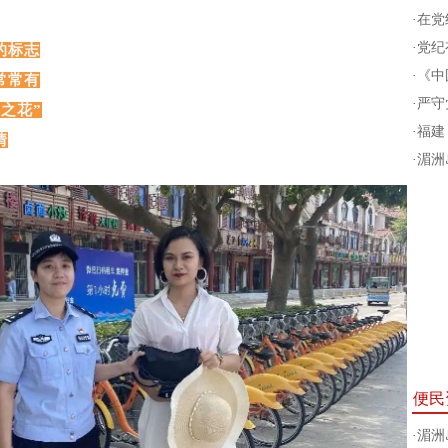
·
在党
·
党纪有
的标志
·
《中
常常有
·
严守
之花”
·
福建
情
·
湄洲
便民
·
湄洲