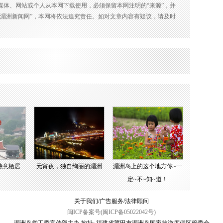
媒体、网站或个人从本网下载使用，必须保留本网注明的“来源”，并
：湄洲新闻网”，本网将依法追究责任。如对文章内容有疑议，请及时
诗意栖居
元宵夜，独自绚丽的湄洲
湄洲岛上的这个地方你~一
定~不~知~道！
关于我们/广告服务/法律顾问
闽ICP备案号(闽ICP备05022042号)